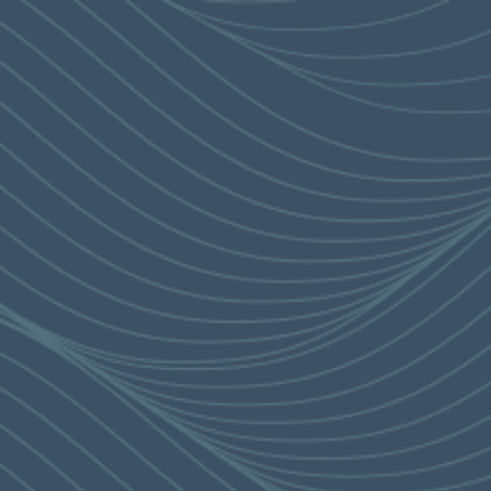
精湛風尚
简
目錄
建築
ENG
凱玥
CLUB CORNICHE
禪園
圖片
媒體資料庫
宣傳影片
設計師影片
住宅