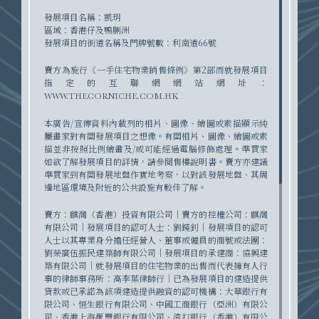
發展項目名稱：凱玥
區域：香港仔及鴨脷洲
價單
發展項目的街道名稱及門牌號數：利南道66號
賣方為施行《一手住宅物業銷售條例》第2部而就發展項目
指定的互聯網網站網址：
WWW.THECORNICHE.COM.HK
本廣告/宣傳資料內載列的相片、圖像、繪圖或素描顯示純
銷售安排
屬畫家對有關發展項目之想像。有關相片、圖像、繪圖或素
描並非按照比例繪畫及/或可能經過電腦修飾處理。準買家
如欲了解發展項目的詳情，請參閱售樓說明書。賣方亦建議
準買家到有關發展地盤作實地考察，以對該發展地盤、其周
邊地區環境及附近的公共設施有較佳了解。
賣方：麒灣（香港）投資有限公司｜賣方的控權公司：麒灣
招標文件
有限公司｜發展項目的認可人士：劉鏡釗｜發展項目的認可
發展項目之電腦模擬效果圖
人士以其專業身分擔任經營人、董事或僱員的商號或法團：
劉榮廣伍振民建築師有限公司｜發展項目的承建商：協興建
築有限公司｜就發展項目的住宅物業的出售而代表擁有人行
事的律師事務所：高李葉律師行｜已為發展項目的建造提供
築建南岸浪漫
貸款或已承諾為該項建造提供融資的認可機構：大華銀行有
限公司、恒生銀行有限公司、中國工商銀行（亞洲）有限公
司、香港上海滙豐銀行有限公司、渣打銀行（香港）有限公