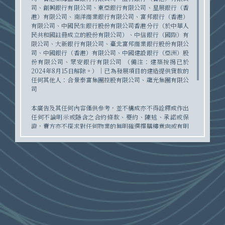
成交紀錄冊
「凱玥」具標誌性的外觀設計，座向朝南
，擁無與倫比的景致
。
2
1
司、創興銀行有限公司、東亞銀行有限公司、星展銀行（香
在環海
之曠達氣息之中，匯集了現代風格與典雅元素的精湛工
1
港）有限公司、南洋商業銀行有限公司、富邦銀行（香港）
藝，
成就出非凡建築。
有限公司、中國民生銀行股份有限公司香港分行（於中華人
民共和國註冊成立的股份有限公司）、中信銀行（國際）有
限公司、大新銀行有限公司、臺北富邦商業銀行股份有限公
項目同時亦在群山之秀麗氣息中
，展現寧靜和諧，鑄就南區最矚
1
司、中國銀行（香港）有限公司、中國建設銀行（亞洲）股
目新貴。
份有限公司、眾安銀行有限公司 （備注：建築按揭已於
2024年8月15日解除。）｜已為發展項目的建造提供貸款的
任何其他人：合景泰富集團控股有限公司、龍光集團有限公
車位
司
本廣告及其任何內容僅供參考，並不構成亦不得詮釋成作出
任何不論明示或隱含之合約條款、要約、陳述、承諾或保
證，賣方亦不探求對任何物業的無明確選擇購樓意向或有明
確選擇購樓意向。
詳情請參閱售樓說明書。
本廣告由賣方發布。
售樓說明書
最後更新：2024年11月8日
凱玥之立面素描