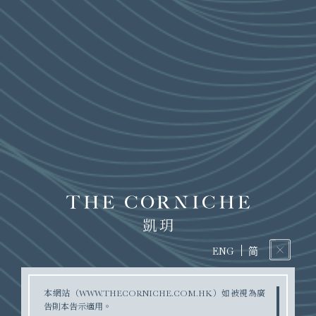
售樓說明書
鳥瞰照片
简
ENG
公契
本網站（
）如被視為廣
WWW.THECORNICHE.COM.HK
告則本告示適用。