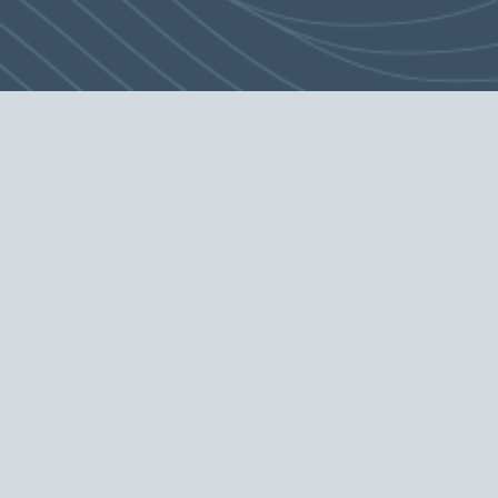
分。相關描述僅為住宅物業座向的大概描述，實際座向可能有所偏差。
賣方對住宅物業座向並不作出任何不論明示或隱含之要約、承諾、陳述
或保證。
上述陳述僅為相關人士的個人意見，並不構成亦不得詮釋成賣方就發展
項目或其周邊環境作出任何不論明示或隱含之要約、陳述、承諾或保
證。
敬請預約
本網站（
）如被視為廣告則本告示適用。
WWW.THECORNICHE.COM.HK
發展項目名稱：凱玥
區域：香港仔及鴨脷洲
發展項目的街道名稱及門牌號數：利南道66號
賣方為施行《一手住宅物業銷售條例》第2部而就發展項目指定的互聯網網站網址：
WWW.THECORNICHE.COM.HK
本廣告/宣傳資料內載列的相片、圖像、繪圖或素描顯示純屬畫家對有關發展項目之想像。
有關相片、圖像、繪圖或素描並非按照比例繪畫及/或可能經過電腦修飾處理。準買家如欲
了解發展項目的詳情，請參閱售樓說明書。
賣方亦建議準買家到有關發展地盤作實地考察，以對該發展地盤、其周邊地區環境及附近
的公共設施有較佳了解。
賣方：麒灣（香港）投資有限公司｜賣方的控權公司：麒灣有限公司｜發展項目的認可人
士：劉鏡釗｜發展項目的認可人士以其專業身分擔任經營人、董事或僱員的商號或法團：
劉榮廣伍振民建築師有限公司｜發展項目的承建商：協興建築有限公司｜
就發展項目的住宅物業的出售而代表擁有人行事的律師事務所：高李葉律師行｜已為發展
項目的建造提供貸款或已承諾為該項建造提供融資的認可機構：大華銀行有限公司、恒生
銀行有限公司、中國工商銀行（亞洲）有限公司、香港上海滙豐銀行有限公司、
渣打銀行（香港）有限公司、創興銀行有限公司、東亞銀行有限公司、星展銀行（香港）
有限公司、南洋商業銀行有限公司、富邦銀行（香港）有限公司、中國民生銀行股份有限