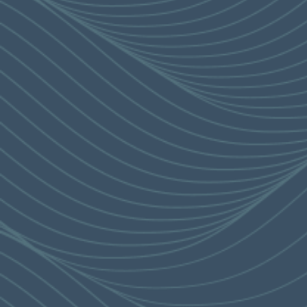
價單
“It is a golden opportunity for us to challenge ourselves
and explore all possibilities to seize the potential of
“The Corniche” to promote the ultimate luxurious living
style.”
- DLN Architects
3
只適用於發展項目部份住宅物業。景觀受住宅物業所處層數、座向及周
邊建築物及環境影響，每個住宅物業的景觀各有不同，且周邊建築物及
環境會不時改變。賣方對景觀並不作出任何不論明示或隱含之要約、承
諾、陳述或保證 （不論是否有關海景或山景）。
座向只適用於各住宅物業的部分房間，未必適用於住宅單位的所有部